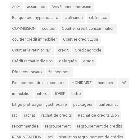
2021
assurance
Avis financer indivision
Banque prêt hypothécaire
cibfinance
cibfinnace
COMMISSION
courtier
Courtier crédit consommation
courtier crédit immobilier
Courtier crédit Lyon
Courtier la réunion 974
credit
Crédit agricole
Crédit rachat indivision
deleguée
etude
Ffinancer travaux
financement
Financement droit succession
HONIRAIRE
honoraire
IAS
immobilier
intérêt
IOBSP
lettre
Litige prêt viager hypothécaire
packageur
partenariat
rac
rachat
rachat de credits
Rachat de crédits Lyon
recommandée
regroupement
regroupement de credits
REMUNERATION
sci
simulation regroupement de crédits