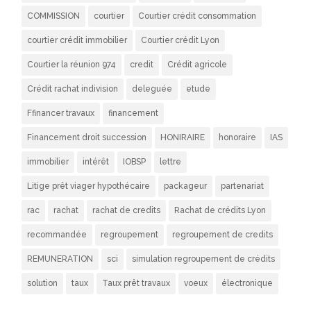
COMMISSION
courtier
Courtier crédit consommation
courtier crédit immobilier
Courtier crédit Lyon
Courtier la réunion 974
credit
Crédit agricole
Crédit rachat indivision
deleguée
etude
Ffinancer travaux
financement
Financement droit succession
HONIRAIRE
honoraire
IAS
immobilier
intérêt
IOBSP
lettre
Litige prêt viager hypothécaire
packageur
partenariat
rac
rachat
rachat de credits
Rachat de crédits Lyon
recommandée
regroupement
regroupement de credits
REMUNERATION
sci
simulation regroupement de crédits
solution
taux
Taux prêt travaux
voeux
électronique