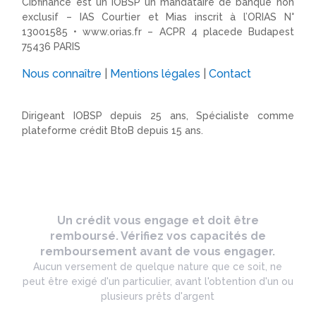
Cibfinance est un IOBSP un mandataire de banque non
exclusif – IAS Courtier et Mias inscrit à l’ORIAS N°
13001585 •
www.orias.fr
– ACPR 4 placede Budapest
75436 PARIS
Nous connaître
|
Mentions légales
|
Contact
Dirigeant IOBSP depuis 25 ans, Spécialiste comme
plateforme crédit BtoB depuis 15 ans.
Un crédit vous engage et doit être
remboursé. Vérifiez vos capacités de
remboursement avant de vous engager.
Aucun versement de quelque nature que ce soit, ne
peut être exigé d'un particulier, avant l'obtention d'un ou
plusieurs prêts d'argent