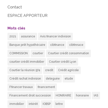
Contact
ESPACE APPORTEUR
Mots clés
2021
assurance
Avis financer indivision
Banque prêt hypothécaire
cibfinance
cibfinnace
COMMISSION
courtier
Courtier crédit consommation
courtier crédit immobilier
Courtier crédit Lyon
Courtier la réunion 974
credit
Crédit agricole
Crédit rachat indivision
deleguée
etude
Ffinancer travaux
financement
Financement droit succession
HONIRAIRE
honoraire
IAS
immobilier
intérêt
IOBSP
lettre