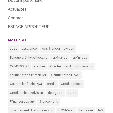
Devenir partenaire
Actualités
Contact
ESPACE APPORTEUR
Mots clés
2021
assurance
Avis financer indivision
Banque prêt hypothécaire
cibfinance
cibfinnace
COMMISSION
courtier
Courtier crédit consommation
courtier crédit immobilier
Courtier crédit Lyon
Courtier la réunion 974
credit
Crédit agricole
Crédit rachat indivision
deleguée
etude
Ffinancer travaux
financement
Financement droit succession
HONIRAIRE
honoraire
IAS