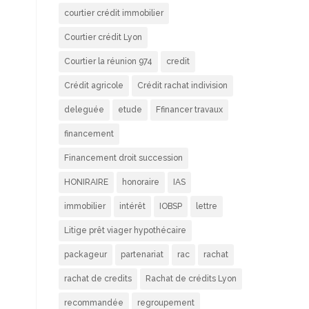
courtier crédit immobilier
Courtier crédit Lyon
Courtier la réunion 974
credit
Crédit agricole
Crédit rachat indivision
deleguée
etude
Ffinancer travaux
financement
Financement droit succession
HONIRAIRE
honoraire
IAS
immobilier
intérêt
IOBSP
lettre
Litige prêt viager hypothécaire
packageur
partenariat
rac
rachat
rachat de credits
Rachat de crédits Lyon
recommandée
regroupement