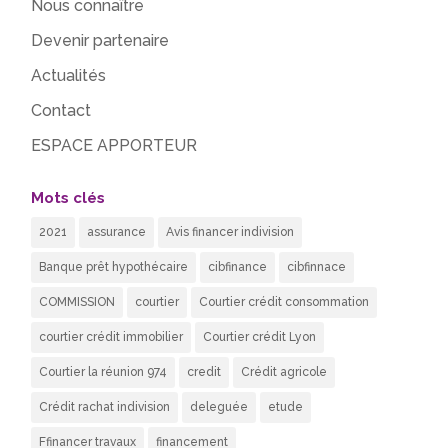
Nous connaître
Devenir partenaire
Actualités
Contact
ESPACE APPORTEUR
Mots clés
2021
assurance
Avis financer indivision
Banque prêt hypothécaire
cibfinance
cibfinnace
COMMISSION
courtier
Courtier crédit consommation
courtier crédit immobilier
Courtier crédit Lyon
Courtier la réunion 974
credit
Crédit agricole
Crédit rachat indivision
deleguée
etude
Ffinancer travaux
financement