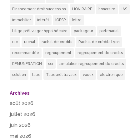
Financement droit succession
HONIRAIRE
honoraire
IAS
immobilier
intérêt
IOBSP
lettre
Litige prêt viager hypothécaire
packageur
partenariat
rac
rachat
rachat de credits
Rachat de crédits Lyon
recommandée
regroupement
regroupement de credits
REMUNERATION
sci
simulation regroupement de crédits
solution
taux
Taux prêt travaux
voeux
électronique
Archives
août 2026
juillet 2026
juin 2026
mai 2026