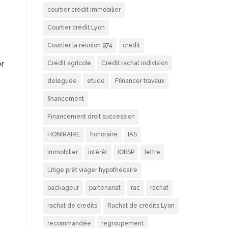
courtier crédit immobilier
Courtier crédit Lyon
Courtier la réunion 974
credit
er
Crédit agricole
Crédit rachat indivision
deleguée
etude
Ffinancer travaux
financement
Financement droit succession
HONIRAIRE
honoraire
IAS
immobilier
intérêt
IOBSP
lettre
Litige prêt viager hypothécaire
packageur
partenariat
rac
rachat
rachat de credits
Rachat de crédits Lyon
recommandée
regroupement