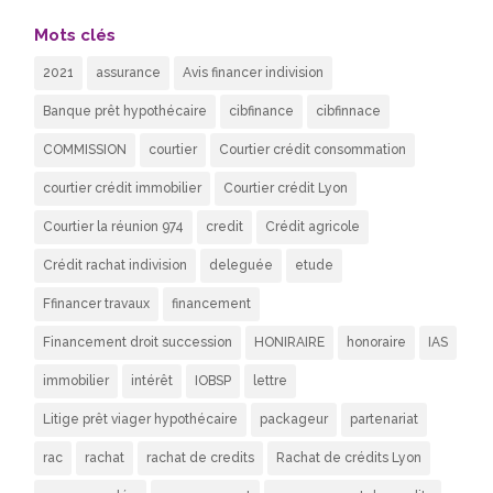
Mots clés
2021
assurance
Avis financer indivision
Banque prêt hypothécaire
cibfinance
cibfinnace
COMMISSION
courtier
Courtier crédit consommation
courtier crédit immobilier
Courtier crédit Lyon
Courtier la réunion 974
credit
Crédit agricole
Crédit rachat indivision
deleguée
etude
Ffinancer travaux
financement
Financement droit succession
HONIRAIRE
honoraire
IAS
immobilier
intérêt
IOBSP
lettre
Litige prêt viager hypothécaire
packageur
partenariat
rac
rachat
rachat de credits
Rachat de crédits Lyon