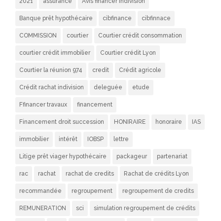
2021
assurance
Avis financer indivision
Banque prêt hypothécaire
cibfinance
cibfinnace
COMMISSION
courtier
Courtier crédit consommation
courtier crédit immobilier
Courtier crédit Lyon
Courtier la réunion 974
credit
Crédit agricole
Crédit rachat indivision
deleguée
etude
Ffinancer travaux
financement
Financement droit succession
HONIRAIRE
honoraire
IAS
immobilier
intérêt
IOBSP
lettre
Litige prêt viager hypothécaire
packageur
partenariat
rac
rachat
rachat de credits
Rachat de crédits Lyon
recommandée
regroupement
regroupement de credits
REMUNERATION
sci
simulation regroupement de crédits