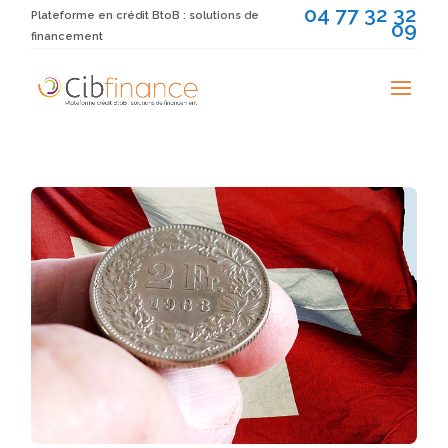
04 77 32 32
Plateforme en crédit BtoB : solutions de
09
financement