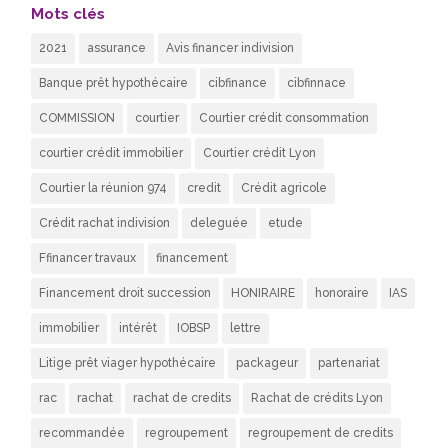
Mots clés
2021
assurance
Avis financer indivision
Banque prêt hypothécaire
cibfinance
cibfinnace
COMMISSION
courtier
Courtier crédit consommation
courtier crédit immobilier
Courtier crédit Lyon
Courtier la réunion 974
credit
Crédit agricole
Crédit rachat indivision
deleguée
etude
Ffinancer travaux
financement
Financement droit succession
HONIRAIRE
honoraire
IAS
immobilier
intérêt
IOBSP
lettre
Litige prêt viager hypothécaire
packageur
partenariat
rac
rachat
rachat de credits
Rachat de crédits Lyon
recommandée
regroupement
regroupement de credits