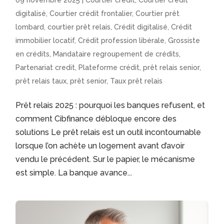
09 novembre 2025
|
Courtier crédit
,
Courtier crédit
digitalisé
,
Courtier crédit frontalier
,
Courtier prêt
lombard
,
courtier prêt relais
,
Crédit digitalisé
,
Crédit
immobilier locatif
,
Crédit profession libérale
,
Grossiste
en crédits
,
Mandataire regroupement de crédits
,
Partenariat credit
,
Plateforme crédit
,
prêt relais senior
,
prêt relais taux
,
prêt senior
,
Taux prêt relais
Prêt relais 2025 : pourquoi les banques refusent, et
comment Cibfinance débloque encore des
solutions Le prêt relais est un outil incontournable
lorsque l’on achète un logement avant d’avoir
vendu le précédent. Sur le papier, le mécanisme
est simple. La banque avance...