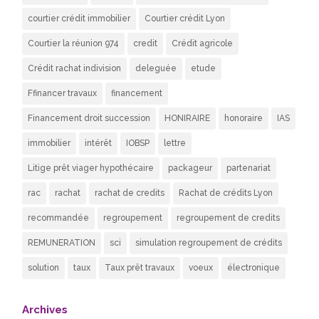
courtier crédit immobilier
Courtier crédit Lyon
Courtier la réunion 974
credit
Crédit agricole
Crédit rachat indivision
deleguée
etude
Ffinancer travaux
financement
Financement droit succession
HONIRAIRE
honoraire
IAS
immobilier
intérêt
IOBSP
lettre
Litige prêt viager hypothécaire
packageur
partenariat
rac
rachat
rachat de credits
Rachat de crédits Lyon
recommandée
regroupement
regroupement de credits
REMUNERATION
sci
simulation regroupement de crédits
solution
taux
Taux prêt travaux
voeux
électronique
Archives