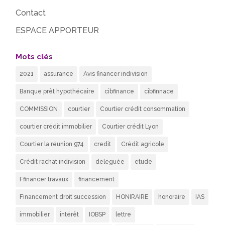
Contact
ESPACE APPORTEUR
Mots clés
2021
assurance
Avis financer indivision
Banque prêt hypothécaire
cibfinance
cibfinnace
COMMISSION
courtier
Courtier crédit consommation
courtier crédit immobilier
Courtier crédit Lyon
Courtier la réunion 974
credit
Crédit agricole
Crédit rachat indivision
deleguée
etude
Ffinancer travaux
financement
Financement droit succession
HONIRAIRE
honoraire
IAS
immobilier
intérêt
IOBSP
lettre