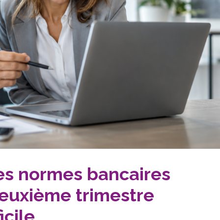
les normes bancaires
deuxième trimestre
icile