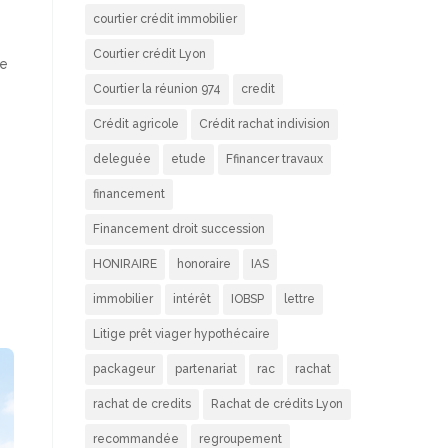
courtier crédit immobilier
Courtier crédit Lyon
de
Courtier la réunion 974
credit
Crédit agricole
Crédit rachat indivision
deleguée
etude
Ffinancer travaux
financement
Financement droit succession
HONIRAIRE
honoraire
IAS
immobilier
intérêt
IOBSP
lettre
Litige prêt viager hypothécaire
packageur
partenariat
rac
rachat
rachat de credits
Rachat de crédits Lyon
recommandée
regroupement