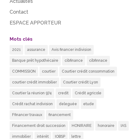
Actualités
Contact
ESPACE APPORTEUR
Mots clés
2021
assurance
Avis financer indivision
Banque prêt hypothécaire
cibfinance
cibfinnace
COMMISSION
courtier
Courtier crédit consommation
courtier crédit immobilier
Courtier crédit Lyon
Courtier la réunion 974
credit
Crédit agricole
Crédit rachat indivision
deleguée
etude
Ffinancer travaux
financement
Financement droit succession
HONIRAIRE
honoraire
IAS
immobilier
intérêt
IOBSP
lettre