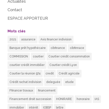
Actualités
Contact
ESPACE APPORTEUR
Mots clés
2021
assurance
Avis financer indivision
Banque prêt hypothécaire
cibfinance
cibfinnace
COMMISSION
courtier
Courtier crédit consommation
courtier crédit immobilier
Courtier crédit Lyon
Courtier la réunion 974
credit
Crédit agricole
Crédit rachat indivision
deleguée
etude
Ffinancer travaux
financement
Financement droit succession
HONIRAIRE
honoraire
IAS
immobilier
intérêt
IOBSP
lettre