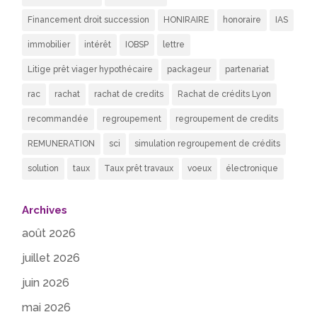
Financement droit succession
HONIRAIRE
honoraire
IAS
immobilier
intérêt
IOBSP
lettre
Litige prêt viager hypothécaire
packageur
partenariat
rac
rachat
rachat de credits
Rachat de crédits Lyon
recommandée
regroupement
regroupement de credits
REMUNERATION
sci
simulation regroupement de crédits
solution
taux
Taux prêt travaux
voeux
électronique
Archives
août 2026
juillet 2026
juin 2026
mai 2026