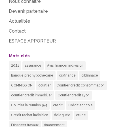
Nous connaître
Devenir partenaire
Actualités
Contact
ESPACE APPORTEUR
Mots clés
2021
assurance
Avis financer indivision
Banque prêt hypothécaire
cibfinance
cibfinnace
COMMISSION
courtier
Courtier crédit consommation
courtier crédit immobilier
Courtier crédit Lyon
Courtier la réunion 974
credit
Crédit agricole
Crédit rachat indivision
deleguée
etude
Ffinancer travaux
financement