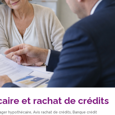
aire et rachat de crédits
iager hypothécaire
,
Avis rachat de crédits
,
Banque crédit