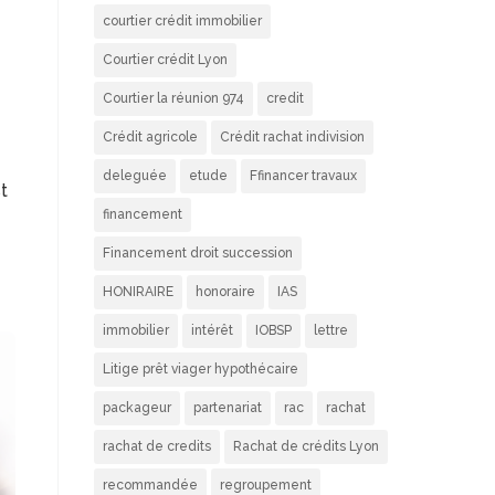
courtier crédit immobilier
Courtier crédit Lyon
Courtier la réunion 974
credit
Crédit agricole
Crédit rachat indivision
deleguée
etude
Ffinancer travaux
t
financement
Financement droit succession
HONIRAIRE
honoraire
IAS
immobilier
intérêt
IOBSP
lettre
Litige prêt viager hypothécaire
packageur
partenariat
rac
rachat
rachat de credits
Rachat de crédits Lyon
recommandée
regroupement