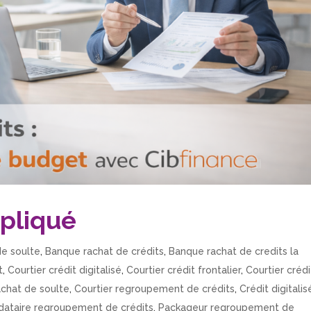
xpliqué
de soulte
,
Banque rachat de crédits
,
Banque rachat de credits la
t
,
Courtier crédit digitalisé
,
Courtier crédit frontalier
,
Courtier crédi
achat de soulte
,
Courtier regroupement de crédits
,
Crédit digitalis
ataire regroupement de crédits
,
Packageur regroupement de