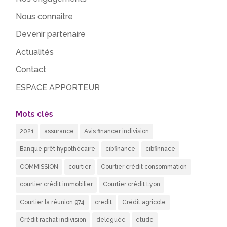
Nous connaître
Devenir partenaire
Actualités
Contact
ESPACE APPORTEUR
Mots clés
2021
assurance
Avis financer indivision
Banque prêt hypothécaire
cibfinance
cibfinnace
COMMISSION
courtier
Courtier crédit consommation
courtier crédit immobilier
Courtier crédit Lyon
Courtier la réunion 974
credit
Crédit agricole
Crédit rachat indivision
deleguée
etude