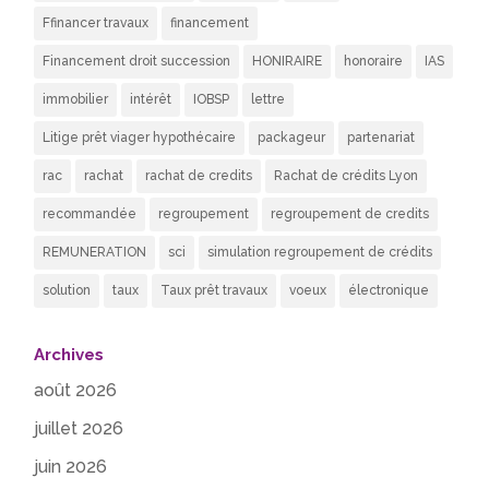
Ffinancer travaux
financement
Financement droit succession
HONIRAIRE
honoraire
IAS
immobilier
intérêt
IOBSP
lettre
Litige prêt viager hypothécaire
packageur
partenariat
rac
rachat
rachat de credits
Rachat de crédits Lyon
recommandée
regroupement
regroupement de credits
REMUNERATION
sci
simulation regroupement de crédits
solution
taux
Taux prêt travaux
voeux
électronique
Archives
août 2026
juillet 2026
juin 2026