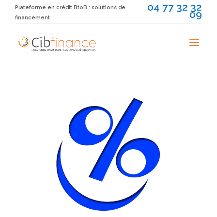
04 77 32 32
Plateforme en crédit BtoB : solutions de
09
financement