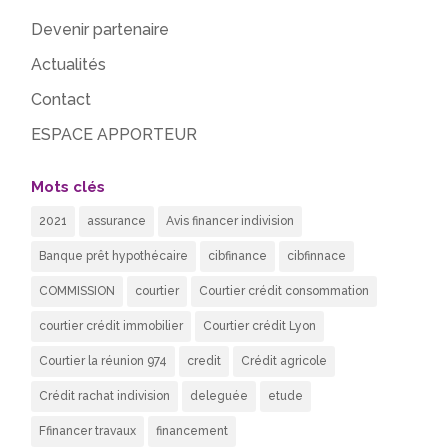
Devenir partenaire
Actualités
Contact
ESPACE APPORTEUR
Mots clés
2021
assurance
Avis financer indivision
Banque prêt hypothécaire
cibfinance
cibfinnace
COMMISSION
courtier
Courtier crédit consommation
courtier crédit immobilier
Courtier crédit Lyon
Courtier la réunion 974
credit
Crédit agricole
Crédit rachat indivision
deleguée
etude
Ffinancer travaux
financement