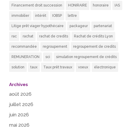
Financement droit succession
HONIRAIRE
honoraire
IAS
immobilier
intérêt
IOBSP
lettre
Litige prêt viager hypothécaire
packageur
partenariat
rac
rachat
rachat de credits
Rachat de crédits Lyon
recommandée
regroupement
regroupement de credits
REMUNERATION
sci
simulation regroupement de crédits
solution
taux
Taux prêt travaux
voeux
électronique
Archives
août 2026
juillet 2026
juin 2026
mai 2026