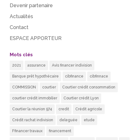
Devenir partenaire
Actualités
Contact
ESPACE APPORTEUR
Mots clés
2021
assurance
Avis financer indivision
Banque prêt hypothécaire
cibfinance
cibfinnace
COMMISSION
courtier
Courtier crédit consommation
courtier crédit immobilier
Courtier crédit Lyon
Courtier la réunion 974
credit
Crédit agricole
Crédit rachat indivision
deleguée
etude
Ffinancer travaux
financement