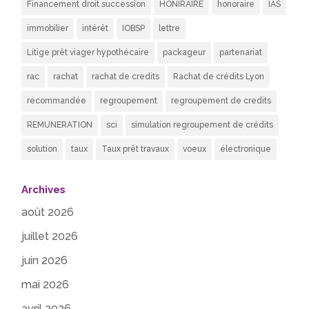
Financement droit succession
HONIRAIRE
honoraire
IAS
immobilier
intérêt
IOBSP
lettre
Litige prêt viager hypothécaire
packageur
partenariat
rac
rachat
rachat de credits
Rachat de crédits Lyon
recommandée
regroupement
regroupement de credits
REMUNERATION
sci
simulation regroupement de crédits
solution
taux
Taux prêt travaux
voeux
électronique
Archives
août 2026
juillet 2026
juin 2026
mai 2026
avril 2026