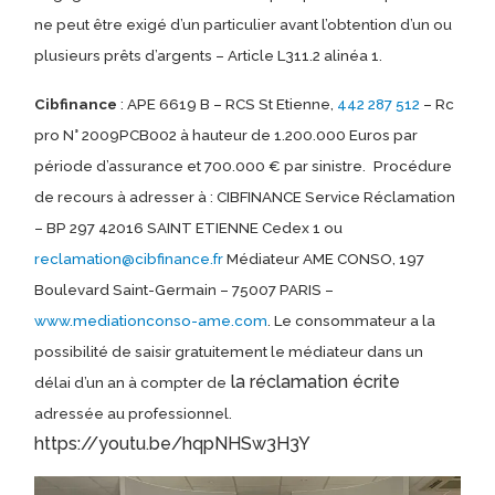
ne peut être exigé d’un particulier avant l’obtention d’un ou
plusieurs prêts d’argents – Article L311.2 alinéa 1.
Cibfinance
: APE 6619 B – RCS St Etienne,
442 287 512
– Rc
pro N° 2009PCB002 à hauteur de 1.200.000 Euros par
période d’assurance et 700.000 € par sinistre.
Procédure
de recours à adresser à : CIBFINANCE Service Réclamation
– BP 297 42016 SAINT ETIENNE Cedex 1 ou
reclamation@cibfinance.fr
Médiateur AME CONSO, 197
Boulevard Saint-Germain – 75007 PARIS –
www.mediationconso-ame.com
. Le consommateur a la
possibilité de saisir gratuitement le médiateur dans un
la réclamation écrite
délai d’un an à compter de
adressée au professionnel.
https://youtu.be/hqpNHSw3H3Y