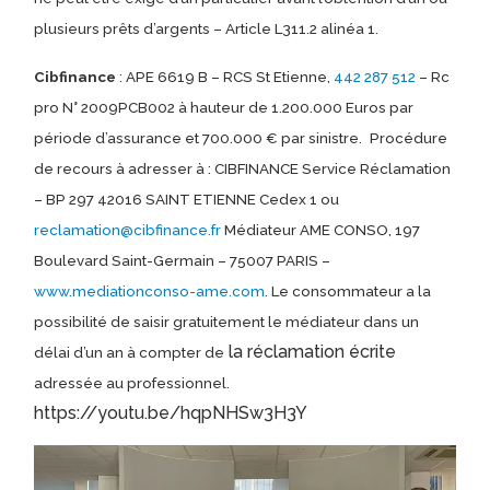
plusieurs prêts d’argents – Article L311.2 alinéa 1.
Cibfinance
: APE 6619 B – RCS St Etienne,
442 287 512
– Rc
pro N° 2009PCB002 à hauteur de 1.200.000 Euros par
période d’assurance et 700.000 € par sinistre.
Procédure
de recours à adresser à : CIBFINANCE Service Réclamation
– BP 297 42016 SAINT ETIENNE Cedex 1 ou
reclamation@cibfinance.fr
Médiateur AME CONSO, 197
Boulevard Saint-Germain – 75007 PARIS –
www.mediationconso-ame.com
. Le consommateur a la
possibilité de saisir gratuitement le médiateur dans un
la réclamation écrite
délai d’un an à compter de
adressée au professionnel.
https://youtu.be/hqpNHSw3H3Y