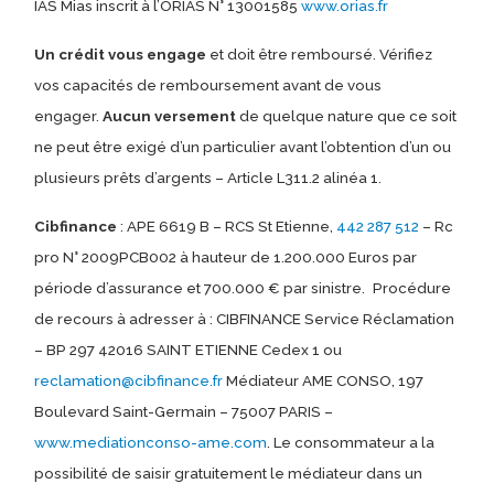
IAS Mias inscrit à l’ORIAS N° 13001585
www.orias.fr
Un crédit vous engage
et doit être remboursé. Vérifiez
vos capacités de remboursement avant de vous
engager.
Aucun versement
de quelque nature que ce soit
ne peut être exigé d’un particulier avant l’obtention d’un ou
plusieurs prêts d’argents – Article L311.2 alinéa 1.
Cibfinance
: APE 6619 B – RCS St Etienne,
442 287 512
– Rc
pro N° 2009PCB002 à hauteur de 1.200.000 Euros par
période d’assurance et 700.000 € par sinistre.
Procédure
de recours à adresser à : CIBFINANCE Service Réclamation
– BP 297 42016 SAINT ETIENNE Cedex 1 ou
reclamation@cibfinance.fr
Médiateur AME CONSO, 197
Boulevard Saint-Germain – 75007 PARIS –
www.mediationconso-ame.com
. Le consommateur a la
possibilité de saisir gratuitement le médiateur dans un