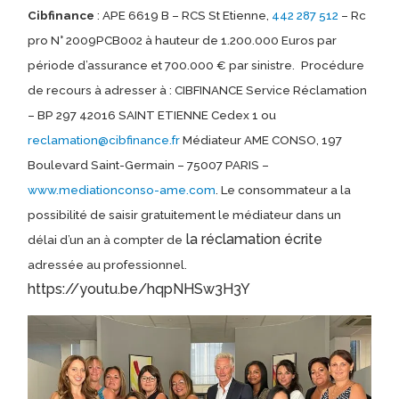
Cibfinance
: APE 6619 B – RCS St Etienne,
442 287 512
– Rc
pro N° 2009PCB002 à hauteur de 1.200.000 Euros par
période d’assurance et 700.000 € par sinistre.
Procédure
de recours à adresser à : CIBFINANCE Service Réclamation
– BP 297 42016 SAINT ETIENNE Cedex 1 ou
reclamation@cibfinance.fr
Médiateur AME CONSO, 197
Boulevard Saint-Germain – 75007 PARIS –
www.mediationconso-ame.com
. Le consommateur a la
possibilité de saisir gratuitement le médiateur dans un
la réclamation écrite
délai d’un an à compter de
adressée au professionnel.
https://youtu.be/hqpNHSw3H3Y