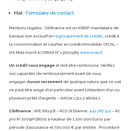
Mail :
Formulaire de contact
Mentions légales : Cibfinance est un IOBSP mandataire de
banque non exclusif en
regroupement de crédits
, crédit à
la consommation et courtier en crédit immobilier CFCAL –
IAS Mias inscrit à l’ORIAS N° 13001585
www.orias.fr
Un crédit vous engage
et doit être remboursé. Vérifiez
vos capacités de remboursement avant de vous
engager.
Aucun versement
de quelque nature que ce soit
ne peut être exigé d’un particulier avant l’obtention d’un ou
plusieurs prêts d’argents – Article L311.2 alinéa 1.
Cibfinance
: APE 6619 B – RCS St Etienne,
442 287 512
– Rc
pro N° 2009PCB002 à hauteur de 1.200.000 Euros par
période d’assurance et 700.000 € par sinistre.
Procédure