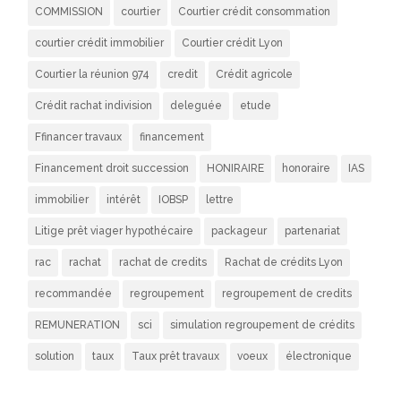
COMMISSION
courtier
Courtier crédit consommation
courtier crédit immobilier
Courtier crédit Lyon
Courtier la réunion 974
credit
Crédit agricole
Crédit rachat indivision
deleguée
etude
Ffinancer travaux
financement
Financement droit succession
HONIRAIRE
honoraire
IAS
immobilier
intérêt
IOBSP
lettre
Litige prêt viager hypothécaire
packageur
partenariat
rac
rachat
rachat de credits
Rachat de crédits Lyon
recommandée
regroupement
regroupement de credits
REMUNERATION
sci
simulation regroupement de crédits
solution
taux
Taux prêt travaux
voeux
électronique