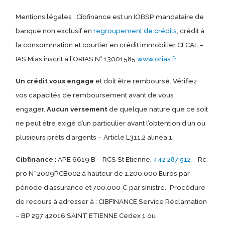
Mentions légales : Cibfinance est un IOBSP mandataire de
banque non exclusif en
regroupement de crédits
, crédit à
la consommation et courtier en crédit immobilier CFCAL –
IAS Mias inscrit à l’ORIAS N° 13001585
www.orias.fr
Un crédit vous engage
et doit être remboursé. Vérifiez
vos capacités de remboursement avant de vous
engager.
Aucun versement
de quelque nature que ce soit
ne peut être exigé d’un particulier avant l’obtention d’un ou
plusieurs prêts d’argents – Article L311.2 alinéa 1.
Cibfinance
: APE 6619 B – RCS St Etienne,
442 287 512
– Rc
pro N° 2009PCB002 à hauteur de 1.200.000 Euros par
période d’assurance et 700.000 € par sinistre.
Procédure
de recours à adresser à : CIBFINANCE Service Réclamation
– BP 297 42016 SAINT ETIENNE Cedex 1 ou