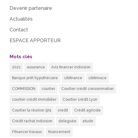
Devenir partenaire
Actualités
Contact
ESPACE APPORTEUR
Mots clés
2021
assurance
Avis financer indivision
Banque prêt hypothécaire
cibfinance
cibfinnace
COMMISSION
courtier
Courtier crédit consommation
courtier crédit immobilier
Courtier crédit Lyon
Courtier la réunion 974
credit
Crédit agricole
Crédit rachat indivision
deleguée
etude
Ffinancer travaux
financement