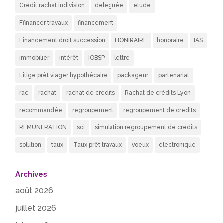
Crédit rachat indivision
deleguée
etude
Ffinancer travaux
financement
Financement droit succession
HONIRAIRE
honoraire
IAS
immobilier
intérêt
IOBSP
lettre
Litige prêt viager hypothécaire
packageur
partenariat
rac
rachat
rachat de credits
Rachat de crédits Lyon
recommandée
regroupement
regroupement de credits
REMUNERATION
sci
simulation regroupement de crédits
solution
taux
Taux prêt travaux
voeux
électronique
Archives
août 2026
juillet 2026