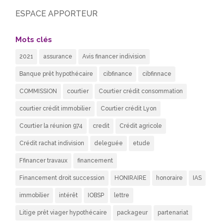
ESPACE APPORTEUR
Mots clés
2021
assurance
Avis financer indivision
Banque prêt hypothécaire
cibfinance
cibfinnace
COMMISSION
courtier
Courtier crédit consommation
courtier crédit immobilier
Courtier crédit Lyon
Courtier la réunion 974
credit
Crédit agricole
Crédit rachat indivision
deleguée
etude
Ffinancer travaux
financement
Financement droit succession
HONIRAIRE
honoraire
IAS
immobilier
intérêt
IOBSP
lettre
Litige prêt viager hypothécaire
packageur
partenariat