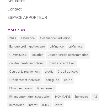
Actualités
Contact
ESPACE APPORTEUR
Mots clés
2021
assurance
Avis financer indivision
Banque prêt hypothécaire
cibfinance
cibfinnace
COMMISSION
courtier
Courtier crédit consommation
courtier crédit immobilier
Courtier crédit Lyon
Courtier la réunion 974
credit
Crédit agricole
Crédit rachat indivision
deleguée
etude
Ffinancer travaux
financement
Financement droit succession
HONIRAIRE
honoraire
IAS
immobilier
intérêt
IOBSP
lettre