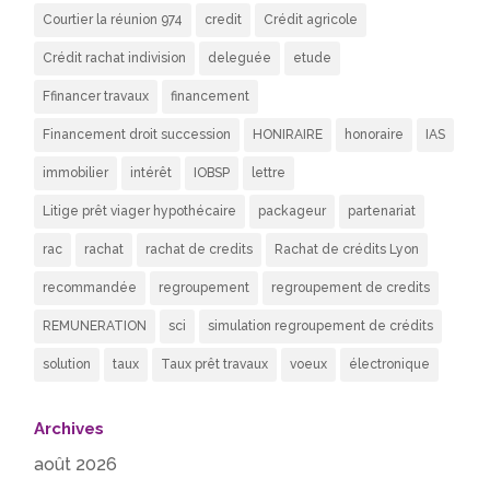
Courtier la réunion 974
credit
Crédit agricole
Crédit rachat indivision
deleguée
etude
Ffinancer travaux
financement
Financement droit succession
HONIRAIRE
honoraire
IAS
immobilier
intérêt
IOBSP
lettre
Litige prêt viager hypothécaire
packageur
partenariat
rac
rachat
rachat de credits
Rachat de crédits Lyon
recommandée
regroupement
regroupement de credits
REMUNERATION
sci
simulation regroupement de crédits
solution
taux
Taux prêt travaux
voeux
électronique
Archives
août 2026