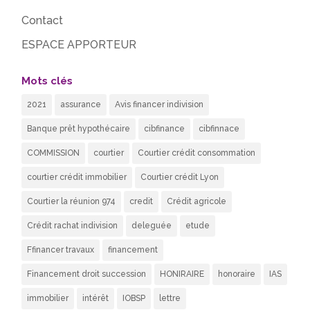
Contact
ESPACE APPORTEUR
Mots clés
2021
assurance
Avis financer indivision
Banque prêt hypothécaire
cibfinance
cibfinnace
COMMISSION
courtier
Courtier crédit consommation
courtier crédit immobilier
Courtier crédit Lyon
Courtier la réunion 974
credit
Crédit agricole
Crédit rachat indivision
deleguée
etude
Ffinancer travaux
financement
Financement droit succession
HONIRAIRE
honoraire
IAS
immobilier
intérêt
IOBSP
lettre