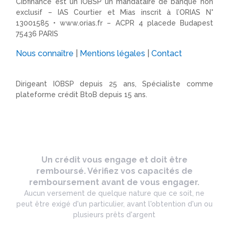
Cibfinance est un IOBSP un mandataire de banque non
exclusif – IAS Courtier et Mias inscrit à l’ORIAS N°
13001585 •
www.orias.fr
– ACPR 4 placede Budapest
75436 PARIS
Nous connaître
|
Mentions légales
|
Contact
Dirigeant IOBSP depuis 25 ans, Spécialiste comme
plateforme crédit BtoB depuis 15 ans.
Un crédit vous engage et doit être
remboursé. Vérifiez vos capacités de
remboursement avant de vous engager.
Aucun versement de quelque nature que ce soit, ne
peut être exigé d'un particulier, avant l'obtention d'un ou
plusieurs prêts d'argent