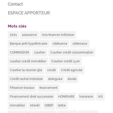
Contact
ESPACE APPORTEUR
Mots clés
2021
assurance
Avis financer indivision
Banque prêt hypothécaire
cibfinance
cibfinnace
COMMISSION
courtier
Courtier crédit consommation
courtier crédit immobilier
Courtier crédit Lyon
Courtier la réunion 974
credit
Crédit agricole
Crédit rachat indivision
deleguée
etude
Ffinancer travaux
financement
Financement droit succession
HONIRAIRE
honoraire
IAS
immobilier
intérêt
IOBSP
lettre