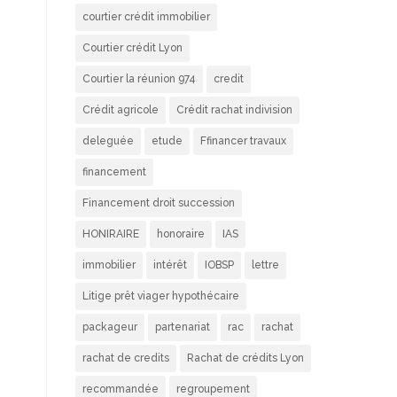
courtier crédit immobilier
Courtier crédit Lyon
Courtier la réunion 974
credit
Crédit agricole
Crédit rachat indivision
deleguée
etude
Ffinancer travaux
financement
Financement droit succession
HONIRAIRE
honoraire
IAS
immobilier
intérêt
IOBSP
lettre
Litige prêt viager hypothécaire
packageur
partenariat
rac
rachat
rachat de credits
Rachat de crédits Lyon
recommandée
regroupement