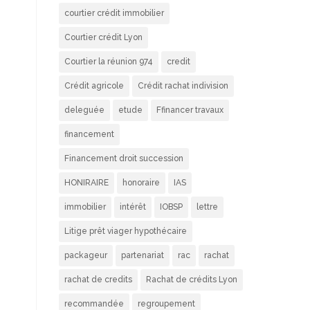
courtier crédit immobilier
Courtier crédit Lyon
Courtier la réunion 974
credit
Crédit agricole
Crédit rachat indivision
deleguée
etude
Ffinancer travaux
financement
Financement droit succession
HONIRAIRE
honoraire
IAS
immobilier
intérêt
IOBSP
lettre
Litige prêt viager hypothécaire
packageur
partenariat
rac
rachat
rachat de credits
Rachat de crédits Lyon
recommandée
regroupement