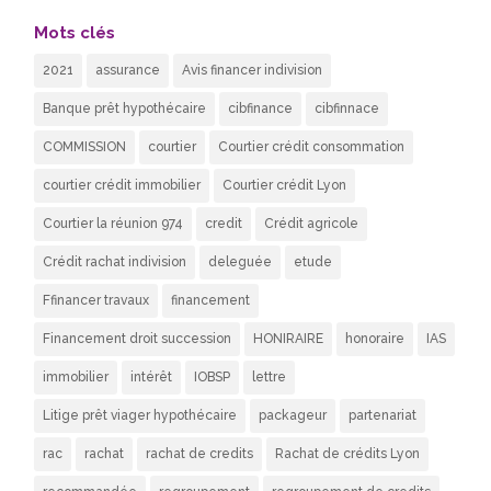
Mots clés
2021
assurance
Avis financer indivision
Banque prêt hypothécaire
cibfinance
cibfinnace
COMMISSION
courtier
Courtier crédit consommation
courtier crédit immobilier
Courtier crédit Lyon
Courtier la réunion 974
credit
Crédit agricole
Crédit rachat indivision
deleguée
etude
Ffinancer travaux
financement
Financement droit succession
HONIRAIRE
honoraire
IAS
immobilier
intérêt
IOBSP
lettre
Litige prêt viager hypothécaire
packageur
partenariat
rac
rachat
rachat de credits
Rachat de crédits Lyon