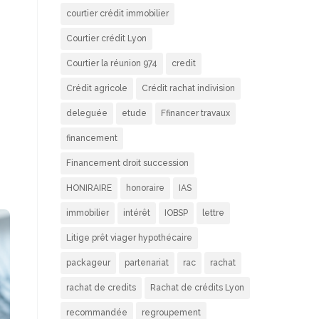
courtier crédit immobilier
Courtier crédit Lyon
Courtier la réunion 974
credit
Crédit agricole
Crédit rachat indivision
deleguée
etude
Ffinancer travaux
financement
Financement droit succession
HONIRAIRE
honoraire
IAS
immobilier
intérêt
IOBSP
lettre
Litige prêt viager hypothécaire
packageur
partenariat
rac
rachat
rachat de credits
Rachat de crédits Lyon
recommandée
regroupement