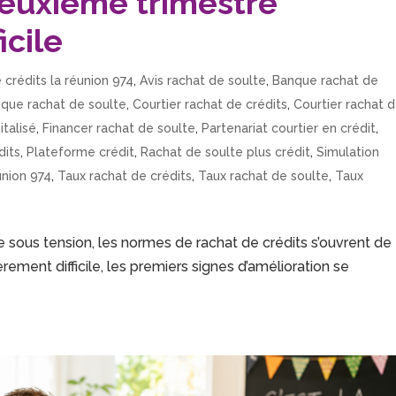
deuxième trimestre
icile
 crédits la réunion 974
,
Avis rachat de soulte
,
Banque rachat de
que rachat de soulte
,
Courtier rachat de crédits
,
Courtier rachat 
italisé
,
Financer rachat de soulte
,
Partenariat courtier en crédit
,
dits
,
Plateforme crédit
,
Rachat de soulte plus crédit
,
Simulation
union 974
,
Taux rachat de crédits
,
Taux rachat de soulte
,
Taux
 sous tension, les normes de rachat de crédits s’ouvrent de
ement difficile, les premiers signes d’amélioration se