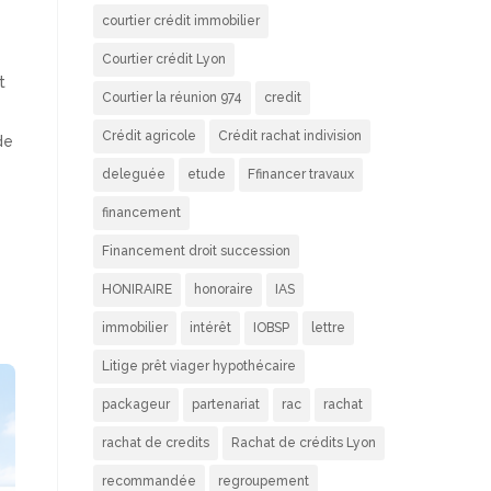
courtier crédit immobilier
Courtier crédit Lyon
t
Courtier la réunion 974
credit
Crédit agricole
Crédit rachat indivision
de
deleguée
etude
Ffinancer travaux
financement
Financement droit succession
HONIRAIRE
honoraire
IAS
immobilier
intérêt
IOBSP
lettre
Litige prêt viager hypothécaire
packageur
partenariat
rac
rachat
rachat de credits
Rachat de crédits Lyon
recommandée
regroupement