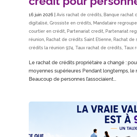
crédit pour personne
16 juin 2026
|
Avis rachat de crédits
,
Banque rachat d
digitalisé
,
Grossiste en crédits
,
Mandataire regroupe
courtier en crédit
,
Partenariat credit
,
Partenariat re
réunion
,
Rachat de crédits Saint Etienne
,
Rachat de s
crédits la réunion 974
,
Taux rachat de crédits
,
Taux 
Le rachat de crédits propriétaire a changé : pourq
moyennes supérieures Pendant longtemps, le rac
Beaucoup de personnes l’associaient...