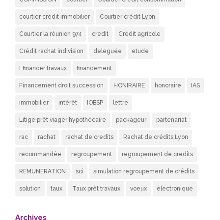
courtier crédit immobilier
Courtier crédit Lyon
Courtier la réunion 974
credit
Crédit agricole
Crédit rachat indivision
deleguée
etude
Ffinancer travaux
financement
Financement droit succession
HONIRAIRE
honoraire
IAS
immobilier
intérêt
IOBSP
lettre
Litige prêt viager hypothécaire
packageur
partenariat
rac
rachat
rachat de credits
Rachat de crédits Lyon
recommandée
regroupement
regroupement de credits
REMUNERATION
sci
simulation regroupement de crédits
solution
taux
Taux prêt travaux
voeux
électronique
Archives