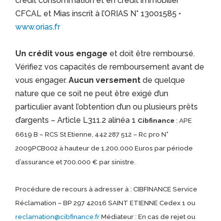
crédit consommation et en crédit immobilier
CFCAL et Mias inscrit à l’ORIAS N° 13001585 •
www.orias.fr
Un crédit vous engage
et doit être remboursé.
Vérifiez vos capacités de remboursement avant de
vous engager.
Aucun versement
de quelque
nature que ce soit ne peut être exigé d’un
particulier avant l’obtention d’un ou plusieurs prêts
d’argents – Article L311.2 alinéa 1
Cibfinance
: APE
6619 B – RCS St Etienne, 442 287 512 – Rc pro N°
2009PCB002 à hauteur de 1.200.000 Euros par période
d’assurance et 700.000 € par sinistre.
Procédure de recours à adresser à : CIBFINANCE Service
Réclamation – BP 297 42016 SAINT ETIENNE Cedex 1 ou
reclamation@cibfinance.fr
Médiateur : En cas de rejet ou