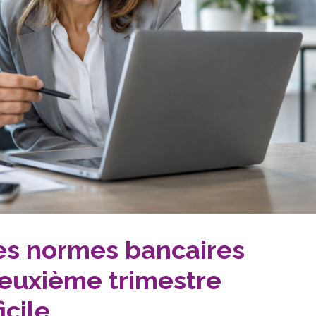
les normes bancaires
deuxième trimestre
icile