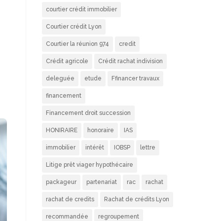
courtier crédit immobilier
Courtier crédit Lyon
Courtier la réunion 974
credit
Crédit agricole
Crédit rachat indivision
deleguée
etude
Ffinancer travaux
financement
Financement droit succession
HONIRAIRE
honoraire
IAS
immobilier
intérêt
IOBSP
lettre
Litige prêt viager hypothécaire
packageur
partenariat
rac
rachat
rachat de credits
Rachat de crédits Lyon
recommandée
regroupement