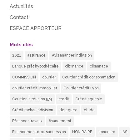
Actualités
Contact
ESPACE APPORTEUR
Mots clés
2021
assurance
Avis financer indivision
Banque prêt hypothécaire
cibfinance
cibfinnace
COMMISSION
courtier
Courtier crédit consommation
courtier crédit immobilier
Courtier crédit Lyon
Courtier la réunion 974
credit
Crédit agricole
Crédit rachat indivision
deleguée
etude
Ffinancer travaux
financement
Financement droit succession
HONIRAIRE
honoraire
IAS