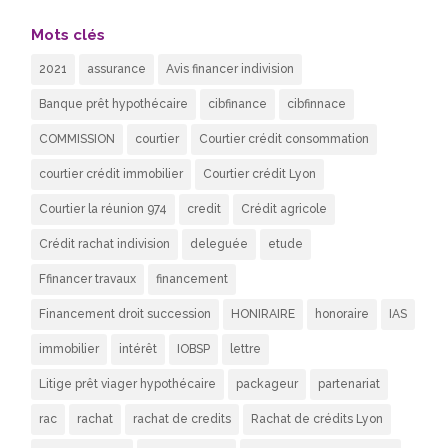
Mots clés
2021
assurance
Avis financer indivision
Banque prêt hypothécaire
cibfinance
cibfinnace
COMMISSION
courtier
Courtier crédit consommation
courtier crédit immobilier
Courtier crédit Lyon
Courtier la réunion 974
credit
Crédit agricole
Crédit rachat indivision
deleguée
etude
Ffinancer travaux
financement
Financement droit succession
HONIRAIRE
honoraire
IAS
immobilier
intérêt
IOBSP
lettre
Litige prêt viager hypothécaire
packageur
partenariat
rac
rachat
rachat de credits
Rachat de crédits Lyon