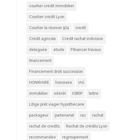
courtier crédit immobilier
Courtier crédit Lyon
Courtier la réunion 974
credit
Crédit agricole
Crédit rachat indivision
deleguée
etude
Ffinancer travaux
financement
Financement droit succession
HONIRAIRE
honoraire
IAS
immobilier
intérêt
IOBSP
lettre
Litige prêt viager hypothécaire
packageur
partenariat
rac
rachat
rachat de credits
Rachat de crédits Lyon
recommandée
regroupement