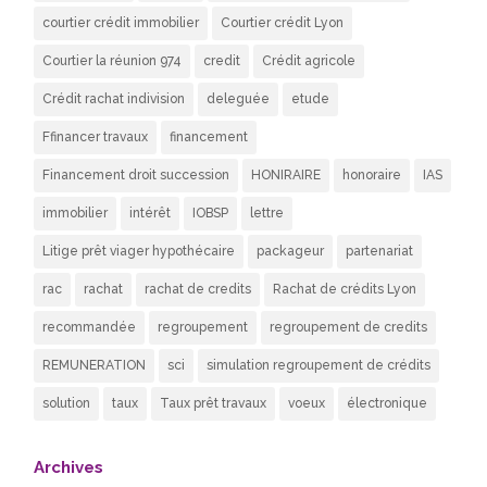
courtier crédit immobilier
Courtier crédit Lyon
Courtier la réunion 974
credit
Crédit agricole
Crédit rachat indivision
deleguée
etude
Ffinancer travaux
financement
Financement droit succession
HONIRAIRE
honoraire
IAS
immobilier
intérêt
IOBSP
lettre
Litige prêt viager hypothécaire
packageur
partenariat
rac
rachat
rachat de credits
Rachat de crédits Lyon
recommandée
regroupement
regroupement de credits
REMUNERATION
sci
simulation regroupement de crédits
solution
taux
Taux prêt travaux
voeux
électronique
Archives