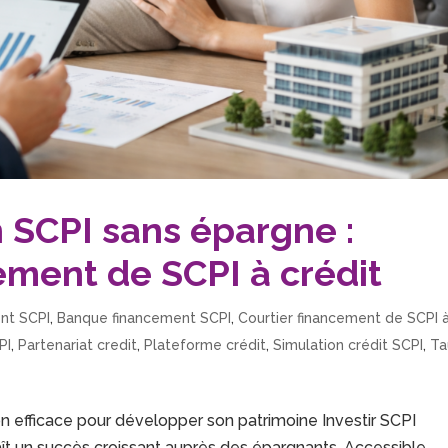
 SCPI sans épargne :
ement de SCPI à crédit
ent SCPI
,
Banque financement SCPI
,
Courtier financement de SCPI 
PI
,
Partenariat credit
,
Plateforme crédit
,
Simulation crédit SCPI
,
Ta
ion efficace pour développer son patrimoine Investir SCPI
ît un succès croissant auprès des épargnants. Accessible,