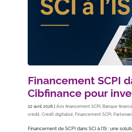
Financement SCPI dan
Cibfinance pour inve
22 avril 2026
|
Avis financement SCPI
,
Banque financ
crédit
,
Crédit digitalisé
,
Financement SCPI
,
Partenari
Financement de SCPI dans SCI à l’IS : une solut