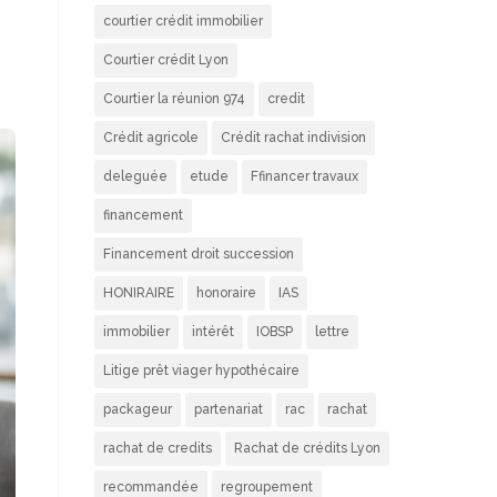
courtier crédit immobilier
Courtier crédit Lyon
Courtier la réunion 974
credit
Crédit agricole
Crédit rachat indivision
deleguée
etude
Ffinancer travaux
financement
Financement droit succession
HONIRAIRE
honoraire
IAS
immobilier
intérêt
IOBSP
lettre
Litige prêt viager hypothécaire
packageur
partenariat
rac
rachat
rachat de credits
Rachat de crédits Lyon
recommandée
regroupement