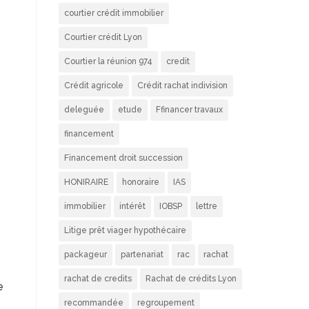
courtier crédit immobilier
Courtier crédit Lyon
Courtier la réunion 974
credit
Crédit agricole
Crédit rachat indivision
deleguée
etude
Ffinancer travaux
financement
Financement droit succession
HONIRAIRE
honoraire
IAS
immobilier
intérêt
IOBSP
lettre
Litige prêt viager hypothécaire
packageur
partenariat
rac
rachat
rachat de credits
Rachat de crédits Lyon
e
recommandée
regroupement