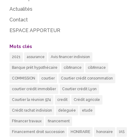
Actualités
Contact
ESPACE APPORTEUR
Mots clés
2021
assurance
Avis financer indivision
Banque prêt hypothécaire
cibfinance
cibfinnace
COMMISSION
courtier
Courtier crédit consommation
courtier crédit immobilier
Courtier crédit Lyon
Courtier la réunion 974
credit
Crédit agricole
Crédit rachat indivision
deleguée
etude
Ffinancer travaux
financement
Financement droit succession
HONIRAIRE
honoraire
IAS