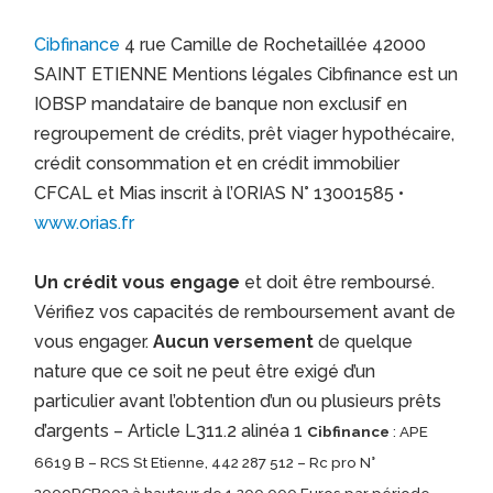
Cibfinance
4 rue Camille de Rochetaillée 42000
SAINT ETIENNE Mentions légales Cibfinance est un
IOBSP mandataire de banque non exclusif en
regroupement de crédits, prêt viager hypothécaire,
crédit consommation et en crédit immobilier
CFCAL et Mias inscrit à l’ORIAS N° 13001585 •
www.orias.fr
Un crédit vous engage
et doit être remboursé.
Vérifiez vos capacités de remboursement avant de
vous engager.
Aucun versement
de quelque
nature que ce soit ne peut être exigé d’un
particulier avant l’obtention d’un ou plusieurs prêts
d’argents – Article L311.2 alinéa 1
Cibfinance
: APE
6619 B – RCS St Etienne, 442 287 512 – Rc pro N°
2009PCB002 à hauteur de 1.200.000 Euros par période