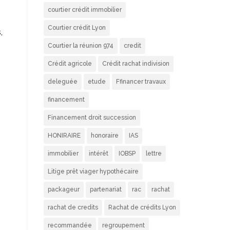
courtier crédit immobilier
Courtier crédit Lyon
,
Courtier la réunion 974
credit
Crédit agricole
Crédit rachat indivision
deleguée
etude
Ffinancer travaux
financement
Financement droit succession
HONIRAIRE
honoraire
IAS
immobilier
intérêt
IOBSP
lettre
Litige prêt viager hypothécaire
packageur
partenariat
rac
rachat
rachat de credits
Rachat de crédits Lyon
recommandée
regroupement