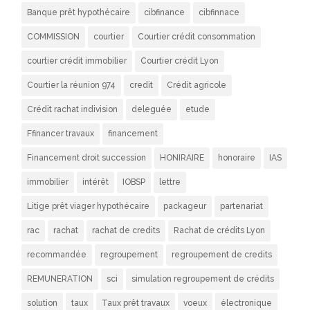
Banque prêt hypothécaire
cibfinance
cibfinnace
COMMISSION
courtier
Courtier crédit consommation
courtier crédit immobilier
Courtier crédit Lyon
Courtier la réunion 974
credit
Crédit agricole
Crédit rachat indivision
deleguée
etude
Ffinancer travaux
financement
Financement droit succession
HONIRAIRE
honoraire
IAS
immobilier
intérêt
IOBSP
lettre
Litige prêt viager hypothécaire
packageur
partenariat
rac
rachat
rachat de credits
Rachat de crédits Lyon
recommandée
regroupement
regroupement de credits
REMUNERATION
sci
simulation regroupement de crédits
solution
taux
Taux prêt travaux
voeux
électronique