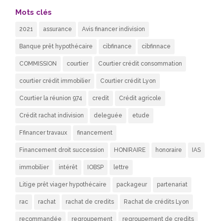
Mots clés
2021
assurance
Avis financer indivision
Banque prêt hypothécaire
cibfinance
cibfinnace
COMMISSION
courtier
Courtier crédit consommation
courtier crédit immobilier
Courtier crédit Lyon
Courtier la réunion 974
credit
Crédit agricole
Crédit rachat indivision
deleguée
etude
Ffinancer travaux
financement
Financement droit succession
HONIRAIRE
honoraire
IAS
immobilier
intérêt
IOBSP
lettre
Litige prêt viager hypothécaire
packageur
partenariat
rac
rachat
rachat de credits
Rachat de crédits Lyon
recommandée
regroupement
regroupement de credits