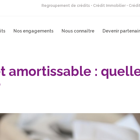
Regroupement de crédits • Crédit Immobilier • Créd
its
Nos engagements
Nous connaître
Devenir partenai
êt amortissable : quell
?