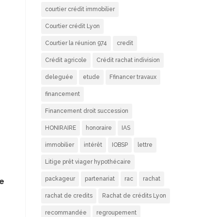
courtier crédit immobilier
Courtier crédit Lyon
Courtier la réunion 974
credit
Crédit agricole
Crédit rachat indivision
deleguée
etude
Ffinancer travaux
financement
Financement droit succession
HONIRAIRE
honoraire
IAS
immobilier
intérêt
IOBSP
lettre
Litige prêt viager hypothécaire
packageur
partenariat
rac
rachat
ne
rachat de credits
Rachat de crédits Lyon
recommandée
regroupement