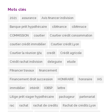
Mots clés
2021
assurance
Avis financer indivision
Banque prêt hypothécaire
cibfinance
cibfinnace
COMMISSION
courtier
Courtier crédit consommation
courtier crédit immobilier
Courtier crédit Lyon
Courtier la réunion 974
credit
Crédit agricole
Crédit rachat indivision
deleguée
etude
Ffinancer travaux
financement
Financement droit succession
HONIRAIRE
honoraire
IAS
immobilier
intérêt
IOBSP
lettre
Litige prêt viager hypothécaire
packageur
partenariat
rac
rachat
rachat de credits
Rachat de crédits Lyon