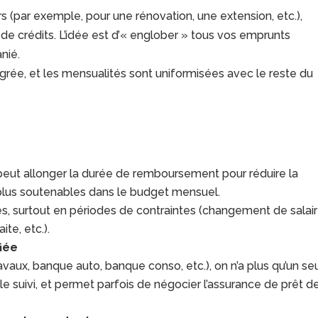
 (par exemple, pour une rénovation, une extension, etc.),
 de crédits. L’idée est d’« englober » tous vos emprunts
anié.
tégrée, et les mensualités sont uniformisées avec le reste du
n peut allonger la durée de remboursement pour réduire la
plus soutenables dans le budget mensuel.
es, surtout en périodes de contraintes (changement de salair
ite, etc.).
fiée
ravaux, banque auto, banque conso, etc.), on n’a plus qu’un se
 le suivi, et permet parfois de négocier l’assurance de prêt d