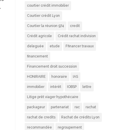
courtier crédit immobilier
,
Courtier crédit Lyon
Courtier la réunion 974
credit
Crédit agricole
Crédit rachat indivision
deleguée
etude
Ffinancer travaux
financement
Financement droit succession
HONIRAIRE
honoraire
IAS
immobilier
intérêt
IOBSP
lettre
Litige prêt viager hypothécaire
packageur
partenariat
rac
rachat
rachat de credits
Rachat de crédits Lyon
recommandée
regroupement