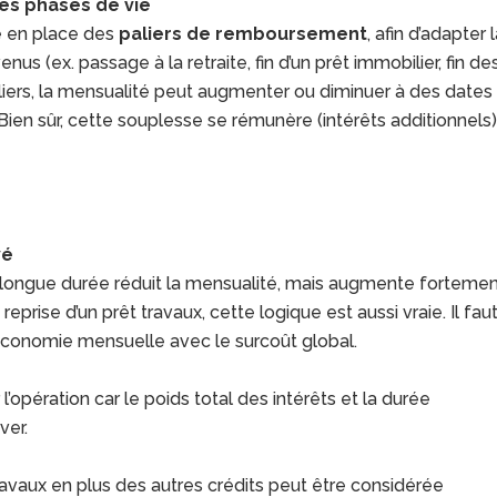
les phases de vie
e en place des
paliers de remboursement
, afin d’adapter 
us (ex. passage à la retraite, fin d’un prêt immobilier, fin de
liers, la mensualité peut augmenter ou diminuer à des dates
ien sûr, cette souplesse se rémunère (intérêts additionnels
s
vé
s longue durée réduit la mensualité, mais augmente forteme
eprise d’un prêt travaux, cette logique est aussi vraie. Il fau
conomie mensuelle avec le surcoût global.
 l’opération car le poids total des intérêts et la durée
ver.
ravaux en plus des autres crédits peut être considérée