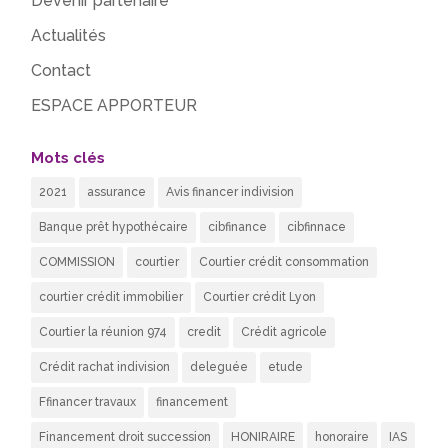
Devenir partenaire
Actualités
Contact
ESPACE APPORTEUR
Mots clés
2021
assurance
Avis financer indivision
Banque prêt hypothécaire
cibfinance
cibfinnace
COMMISSION
courtier
Courtier crédit consommation
courtier crédit immobilier
Courtier crédit Lyon
Courtier la réunion 974
credit
Crédit agricole
Crédit rachat indivision
deleguée
etude
Ffinancer travaux
financement
Financement droit succession
HONIRAIRE
honoraire
IAS